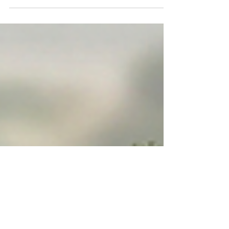
Réalisation de travaux de rénovation TCE : 14
Rue Jules Givone, 95180 Menucourt Lots
traités par ALAN BÂTIMENT : Revêtement
mural Clôture grillagée extérieure
Maçonnerie Menuiserie intérieure Plomberie