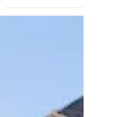
la ville de Martigues, Engie Solution
envisage de rénover la Chaufferie de Paradis
Saint Roch et de construire un LOCAL DE
POMPAGE sur STEP Avenue de Paradis
Saint-Roch, 13500 Martigues Avenue Urdy
Milou, 13500 Martigues Lots gérés par ALAN
BÂTIMENT : Démolition Terrassement Gros
Œuvre Maçonnerie Renforcement structurel
Fondations profondes type micropieux